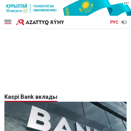
РУС
ҚАЗ
Kaspi Bank вклады