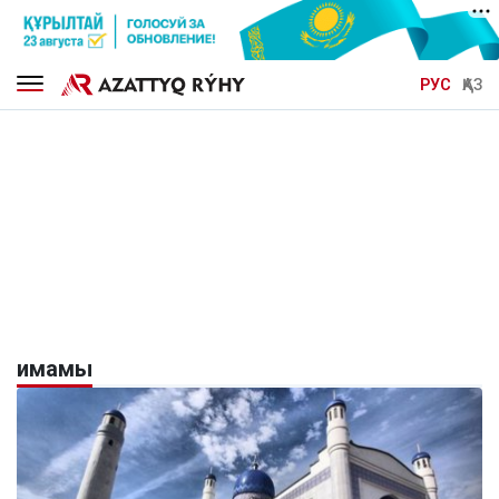
РУС
ҚАЗ
имамы