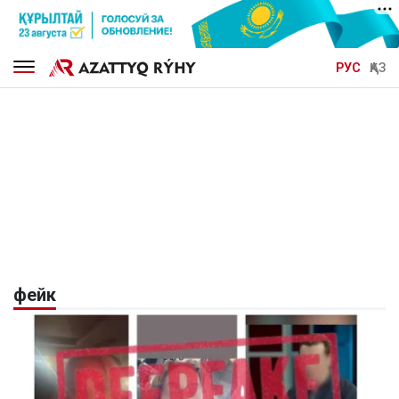
РУС
ҚАЗ
фейк