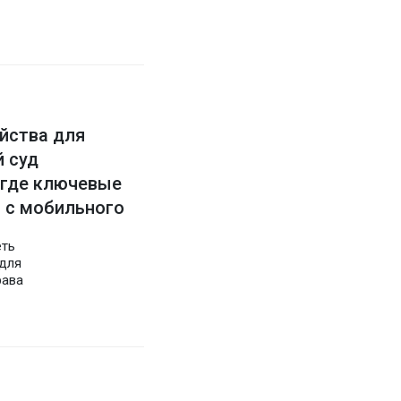
йства для
й суд
 где ключевые
 с мобильного
еть
для
рава