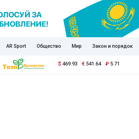
AR Sport
Общество
Мир
Закон и порядок
$
469.93
€
541.64
₽
5.71