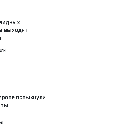
овидных
цы выходят
й
шли
Европе вспыхнули
сты
ей