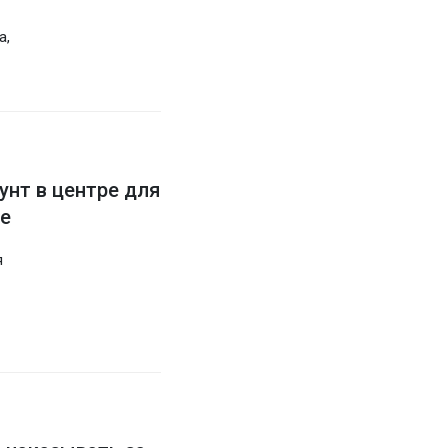
а,
унт в центре для
е
я