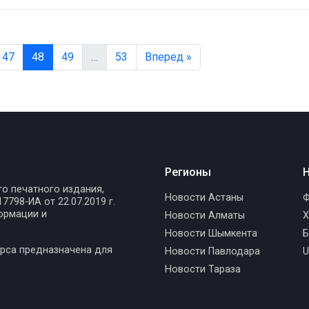
47
48
49
…
53
Вперед »
Регионы
Н
го печатного издания,
Новости Астаны
Ф
798-ИА от 22.07.2019 г.
ормации и
Новости Алматы
Х
Новости Шымкента
Б
рса предназначена для
Новости Павлодара
U
Новости Тараза