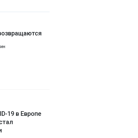
 возвращаются
тин
D-19 в Европе
 стал
и