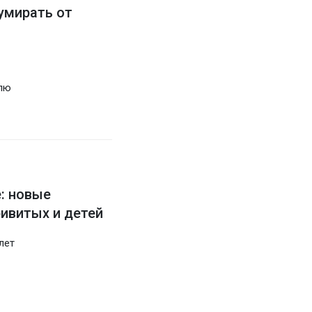
умирать от
елю
: новые
ривитых и детей
лет