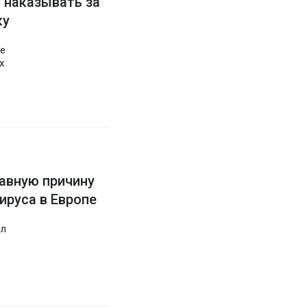
 наказывать за
ку
ие
х
авную причину
ируса в Европе
ал