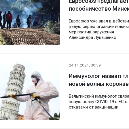
Евросоюз предлагает
пособничество Минс
Евросоюз уже ввел в действ
целую серию ограничительны
мер против окружения
Александра Лукашенко
24.11.2021, 00:59
Иммунолог назвал гл
новой волны коронав
Бельгийский иммунолог связ
новую волну COVID-19 в ЕС с
отказами от вакцинации