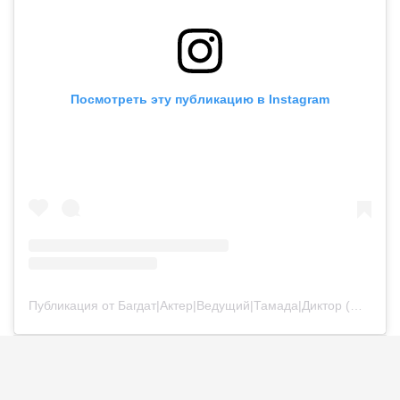
Посмотреть эту публикацию в Instagram
Публикация от Багдат|Актер|Ведущий|Тамада|Диктор (@bagdatturehan)