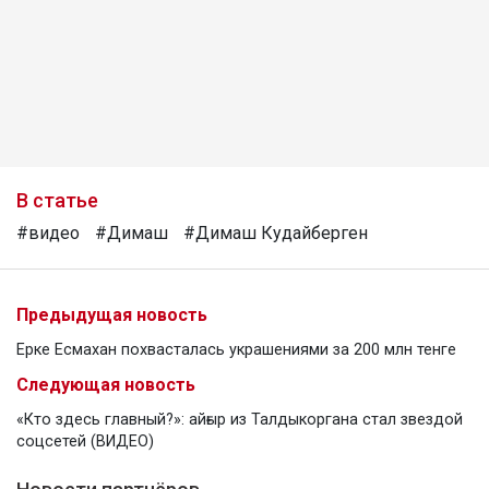
В статье
#видео
#Димаш
#Димаш Кудайберген
Предыдущая новость
Ерке Есмахан похвасталась украшениями за 200 млн тенге
Следующая новость
«Кто здесь главный?»: айғыр из Талдыкоргана стал звездой
соцсетей (ВИДЕО)