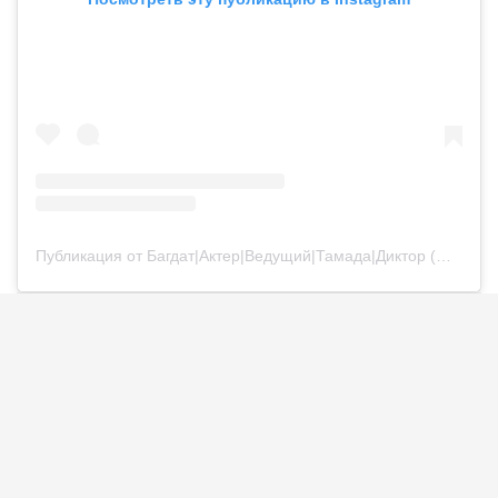
Публикация от Багдат|Актер|Ведущий|Тамада|Диктор (@bagdatturehan)