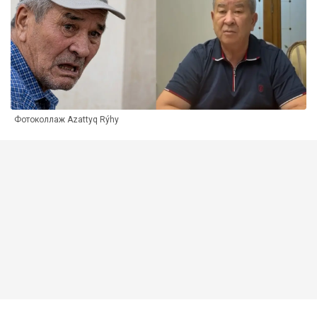
Фотоколлаж Azattyq Rýhy