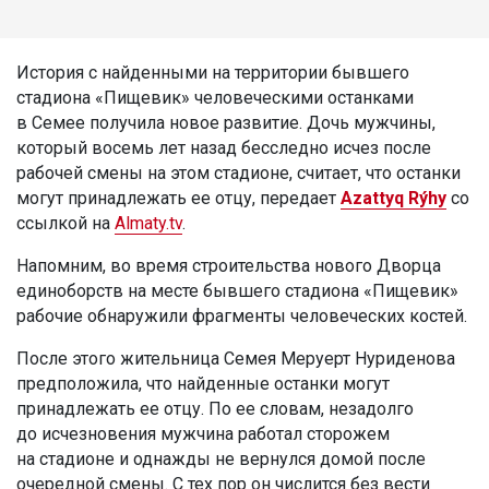
История с найденными на территории бывшего
стадиона «Пищевик» человеческими останками
в Семее получила новое развитие. Дочь мужчины,
который восемь лет назад бесследно исчез после
рабочей смены на этом стадионе, считает, что останки
могут принадлежать ее отцу, передает
Azattyq Rýhy
со
ссылкой на
Almaty.tv
.
Напомним, во время строительства нового Дворца
единоборств на месте бывшего стадиона «Пищевик»
рабочие обнаружили фрагменты человеческих костей.
После этого жительница Семея Меруерт Нуриденова
предположила, что найденные останки могут
принадлежать ее отцу. По ее словам, незадолго
до исчезновения мужчина работал сторожем
на стадионе и однажды не вернулся домой после
очередной смены. С тех пор он числится без вести