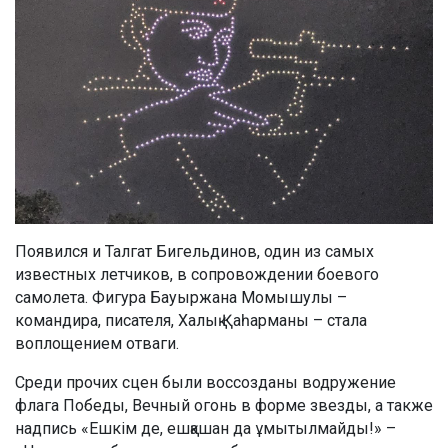
Появился и Талгат Бигельдинов, один из самых
известных летчиков, в сопровождении боевого
самолета. Фигура Бауыржана Момышулы –
командира, писателя, Халық Қаһарманы – стала
воплощением отваги.
Среди прочих сцен были воссозданы водружение
флага Победы, Вечный огонь в форме звезды, а также
надпись «Ешкім де, ешқашан да ұмытылмайды!» –