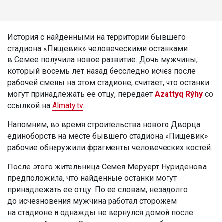
История с найденными на территории бывшего
стадиона «Пищевик» человеческими останками
в Семее получила новое развитие. Дочь мужчины,
который восемь лет назад бесследно исчез после
рабочей смены на этом стадионе, считает, что останки
могут принадлежать ее отцу, передает
Azattyq Rýhy
со
ссылкой на
Almaty.tv
.
Напомним, во время строительства нового Дворца
единоборств на месте бывшего стадиона «Пищевик»
рабочие обнаружили фрагменты человеческих костей.
После этого жительница Семея Меруерт Нуриденова
предположила, что найденные останки могут
принадлежать ее отцу. По ее словам, незадолго
до исчезновения мужчина работал сторожем
на стадионе и однажды не вернулся домой после