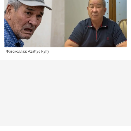
Фотоколлаж Azattyq Rýhy