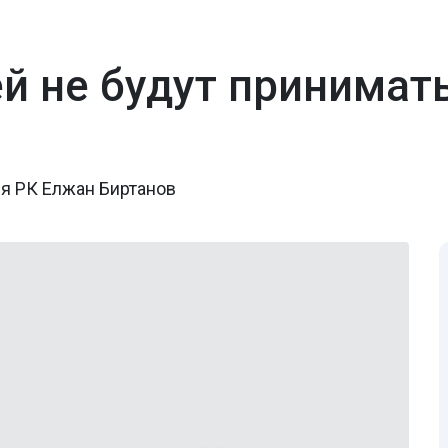
й не будут принимать
я РК Елжан Биртанов