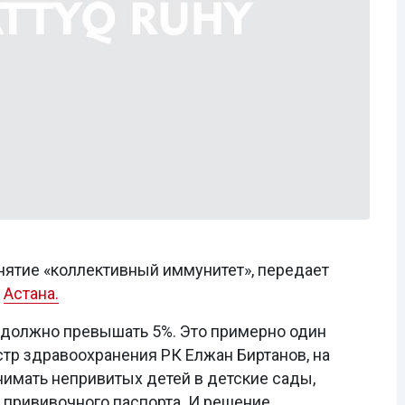
нятие «коллективный иммунитет», передает
л
Астана.
е должно превышать 5%. Это примерно один
стр здравоохранения РК Елжан Биртанов, на
имать непривитых детей в детские сады,
 прививочного паспорта. И решение