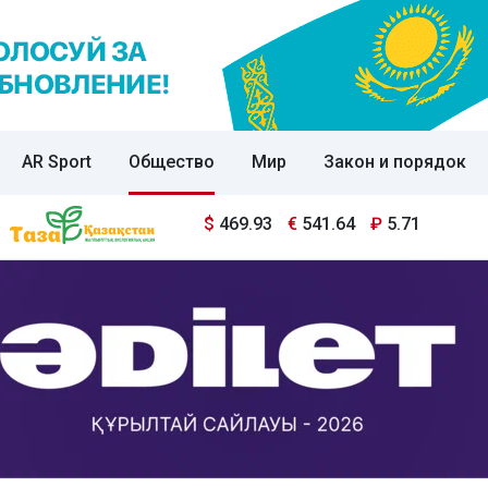
AR Sport
Общество
Мир
Закон и порядок
$
469.93
€
541.64
₽
5.71