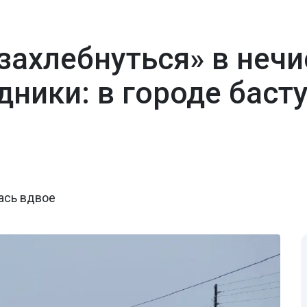
захлебнуться» в нечи
дники: в городе баст
ась вдвое