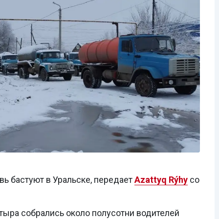
ь бастуют в Уральске, передает
Azattyq Rýhy
со
атыра собрались около полусотни водителей