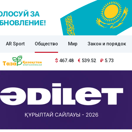
AR Sport
Общество
Мир
Закон и порядок
$
467.48
€
539.52
₽
5.73