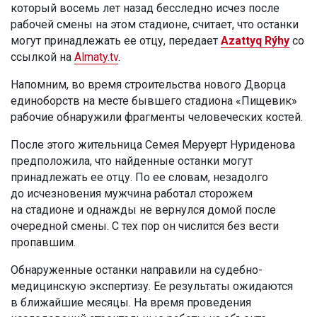
который восемь лет назад бесследно исчез после
рабочей смены на этом стадионе, считает, что останки
могут принадлежать ее отцу, передает
Azattyq Rýhy
со
ссылкой на
Almaty.tv
.
Напомним, во время строительства нового Дворца
единоборств на месте бывшего стадиона «Пищевик»
рабочие обнаружили фрагменты человеческих костей.
После этого жительница Семея Меруерт Нуриденова
предположила, что найденные останки могут
принадлежать ее отцу. По ее словам, незадолго
до исчезновения мужчина работал сторожем
на стадионе и однажды не вернулся домой после
очередной смены. С тех пор он числится без вести
пропавшим.
Обнаруженные останки направили на судебно-
медицинскую экспертизу. Ее результаты ожидаются
в ближайшие месяцы. На время проведения