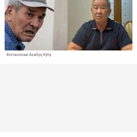
Фотоколлаж Azattyq Rýhy