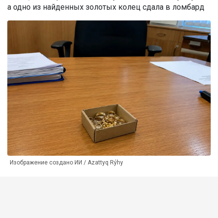
а одно из найденных золотых колец сдала в ломбард
Изображение создано ИИ / Azattyq Rýhy