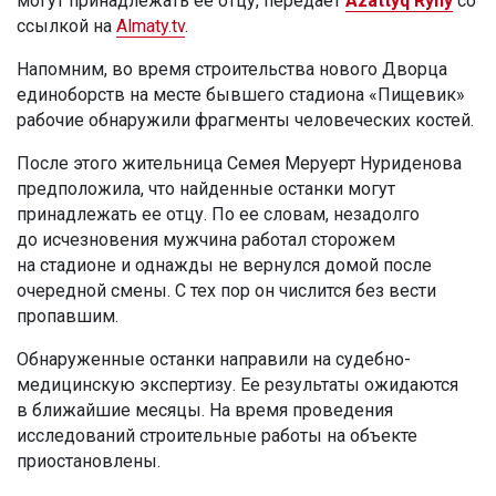
могут принадлежать ее отцу, передает
Azattyq Rýhy
со
ссылкой на
Almaty.tv
.
Напомним, во время строительства нового Дворца
единоборств на месте бывшего стадиона «Пищевик»
рабочие обнаружили фрагменты человеческих костей.
После этого жительница Семея Меруерт Нуриденова
предположила, что найденные останки могут
принадлежать ее отцу. По ее словам, незадолго
до исчезновения мужчина работал сторожем
на стадионе и однажды не вернулся домой после
очередной смены. С тех пор он числится без вести
пропавшим.
Обнаруженные останки направили на судебно-
медицинскую экспертизу. Ее результаты ожидаются
в ближайшие месяцы. На время проведения
исследований строительные работы на объекте
приостановлены.