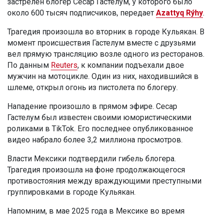
застрелен блогер Сесар Гастелум, у которого было
около 600 тысяч подписчиков, передает
Azattyq Rýhy
.
Трагедия произошла во вторник в городе Кульякан. В
момент происшествия Гастелум вместе с друзьями
вел прямую трансляцию возле одного из ресторанов.
По данным
Reuters
, к компании подъехали двое
мужчин на мотоцикле. Один из них, находившийся в
шлеме, открыл огонь из пистолета по блогеру.
Нападение произошло в прямом эфире. Сесар
Гастелум был известен своими юмористическими
роликами в TikTok. Его последнее опубликованное
видео набрало более 3,2 миллиона просмотров.
Власти Мексики подтвердили гибель блогера.
Трагедия произошла на фоне продолжающегося
противостояния между враждующими преступными
группировками в городе Кульякан.
Напомним, в мае 2025 года в Мексике во время