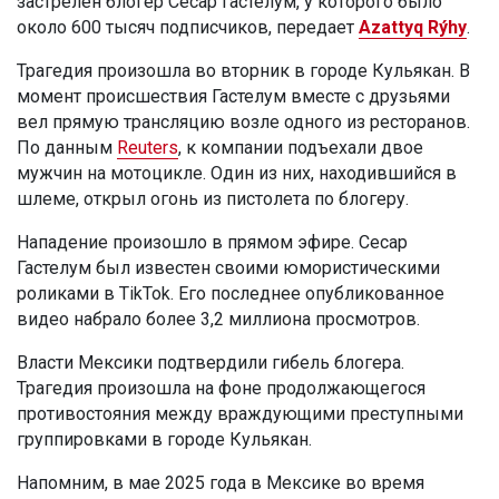
застрелен блогер Сесар Гастелум, у которого было
около 600 тысяч подписчиков, передает
Azattyq Rýhy
.
Трагедия произошла во вторник в городе Кульякан. В
момент происшествия Гастелум вместе с друзьями
вел прямую трансляцию возле одного из ресторанов.
По данным
Reuters
, к компании подъехали двое
мужчин на мотоцикле. Один из них, находившийся в
шлеме, открыл огонь из пистолета по блогеру.
Нападение произошло в прямом эфире. Сесар
Гастелум был известен своими юмористическими
роликами в TikTok. Его последнее опубликованное
видео набрало более 3,2 миллиона просмотров.
Власти Мексики подтвердили гибель блогера.
Трагедия произошла на фоне продолжающегося
противостояния между враждующими преступными
группировками в городе Кульякан.
Напомним, в мае 2025 года в Мексике во время