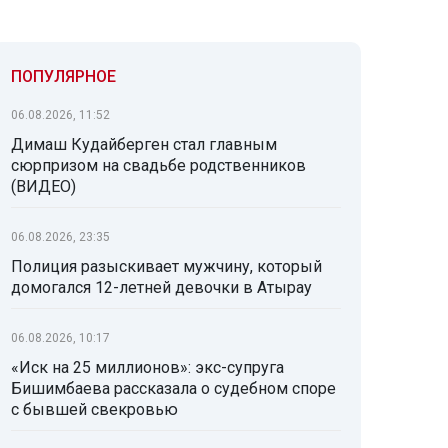
ПОПУЛЯРНОЕ
06.08.2026, 11:52
Димаш Кудайберген стал главным
сюрпризом на свадьбе родственников
(ВИДЕО)
06.08.2026, 23:35
Полиция разыскивает мужчину, который
домогался 12-летней девочки в Атырау
06.08.2026, 10:17
«Иск на 25 миллионов»: экс-супруга
Бишимбаева рассказала о судебном споре
с бывшей свекровью