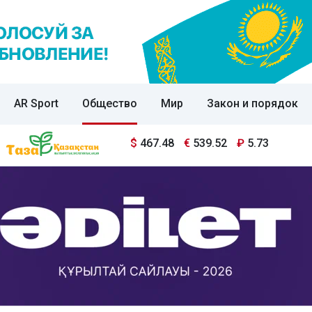
AR Sport
Общество
Мир
Закон и порядок
$
467.48
€
539.52
₽
5.73