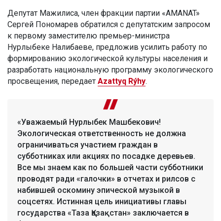
Депутат Мажилиса, член фракции партии «AMANAT»
Сергей Пономарев обратился с депутатским запросом
к первому заместителю премьер-министра
Нурлыбекe Налибаевe, предложив усилить работу по
формированию экологической культуры населения и
разработать национальную программу экологического
просвещения, передает
Azattyq Rýhy
.
«Уважаемый Нурлыбек Машбекович!
Экологическая ответственность не должна
ограничиваться участием граждан в
субботниках или акциях по посадке деревьев.
Все мы знаем как по большей части субботники
проводят ради «галочки» в отчетах и рилсов с
набившей оскомину эпической музыкой в
соцсетях. Истинная цель инициативы главы
государства «Таза Қазақстан» заключается в