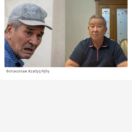
Фотоколлаж Azattyq Rýhy