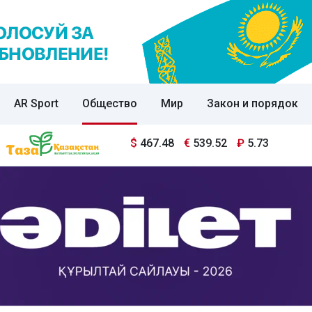
AR Sport
Общество
Мир
Закон и порядок
$
467.48
€
539.52
₽
5.73