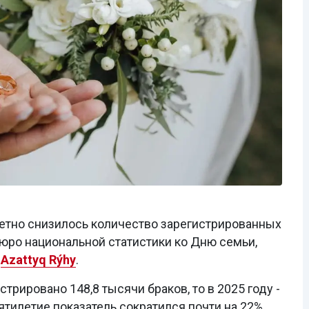
метно снизилось количество зарегистрированных
юро национальной статистики ко Дню семьи,
т
Azattyq Rýhy
.
стрировано 148,8 тысячи браков, то в 2025 году -
ятилетие показатель сократился почти на 22%.