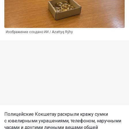
Изображение создано ИИ / Azattyq Rýhy
Полицейские Кокшетау раскрыли кражу сумки
с ювелирными украшениями, телефоном, наручными
часами и другими личными вещами общей