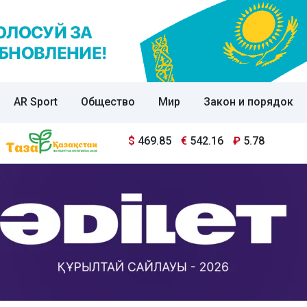
AR Sport
Общество
Мир
Закон и порядок
$
469.85
€
542.16
₽
5.78