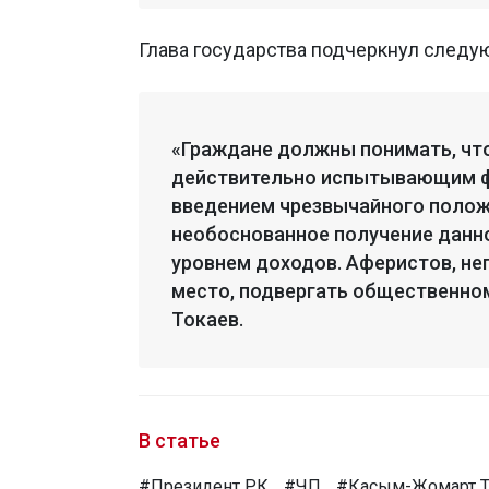
Глава государства подчеркнул следу
«Граждане должны понимать, чт
действительно испытывающим фи
введением чрезвычайного полож
необоснованное получение данн
уровнем доходов. Аферистов, не
место, подвергать общественно
Токаев.
В статье
#Президент РК
#ЧП
#Касым-Жомарт Т