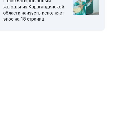
Голос батыров: юный
жыршы из Карагандинской
области наизусть исполняет
эпос на 18 страниц