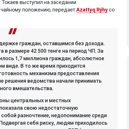
 Токаев выступил на заседании
ычайному положению, передает
Azattyq Rýhy
со
держке граждан, оставшимся без дохода.
 в размере 42 500 тенге на период ЧП. За
илось 1,7 миллиона граждан, абсолютное
м виде. В то же время приходится
готовность механизма предоставления
е решения ведомства начали принимать
ьного вмешательства.
роны центральных и местных
 показала свою недостаточную
 собой разночтение, недопонимание среди
 Подвергая себя риску, людям приходилось