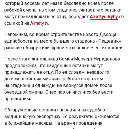
который восемь лет назад бесследно исчез после
рабочей смены на этом стадионе, считает, что останки
могут принадлежать ее отцу, передает
Azattyq Rýhy
со
ссылкой на
Almaty.tv
.
Напомним, во время строительства нового Дворца
единоборств на месте бывшего стадиона «Пищевик»
рабочие обнаружили фрагменты человеческих костей.
После этого жительница Семея Меруерт Нуриденова
предположила, что найденные останки могут
принадлежать ее отцу. По ее словам, незадолго
до исчезновения мужчина работал сторожем
на стадионе и однажды не вернулся домой после
очередной смены. С тех пор он числится без вести
пропавшим.
Обнаруженные останки направили на судебно-
медицинскую экспертизу. Ее результаты ожидаются
в ближайшие месяцы. На время проведения