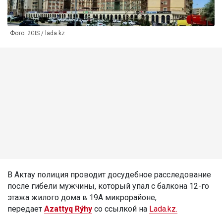
Фото: 2GIS / lada.kz
В Актау полиция проводит досудебное расследование
после гибели мужчины, который упал с балкона 12-го
этажа жилого дома в 19А микрорайоне,
передает
Azattyq Rýhy
со ссылкой на
Lada.kz.