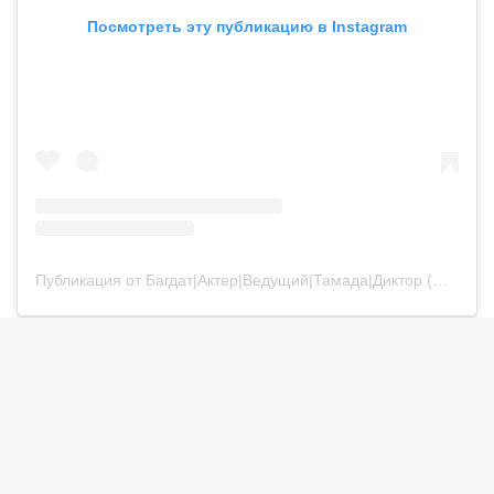
Посмотреть эту публикацию в Instagram
Публикация от Багдат|Актер|Ведущий|Тамада|Диктор (@bagdatturehan)