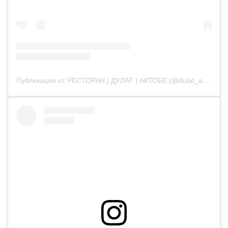
Публикация от РЕСТОРАН | ДУЛАТ | АКТОБЕ (@dulat_aqtobe)