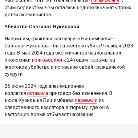
Уже осенью того же года апелляция
согласилась
с
этим вердиктом, чем осталась недовольна мать троих
детей экс-министра.
Убийство Салтанат Нукеновой
Напомним, гражданская супруга Бишимбаева -
Салтанат Нукенова - была жестоко убита 9 ноября 2023
года. В мае 2024 года экс-министра национальной
экономики
приговорили
к 24 годам тюрьмы за
жестокое убийство и истязание своей гражданской
супруги.
26 июня 2024 года апелляционная
коллегия
оставила
приговор без изменения. В
июле Куандыка Бишимбаева
перевели
из
следственного изолятора в тюрьму, где он в
настоящее время отбывает наказание.