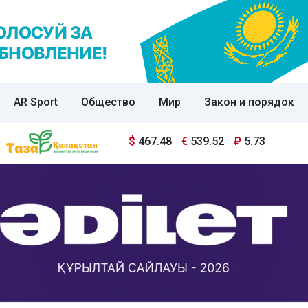
AR Sport
Общество
Мир
Закон и порядок
$
467.48
€
539.52
₽
5.73