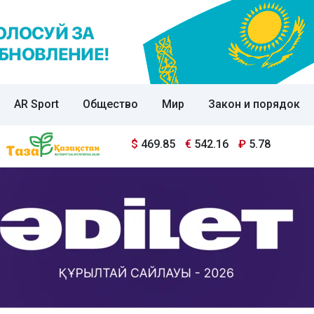
AR Sport
Общество
Мир
Закон и порядок
$
469.85
€
542.16
₽
5.78