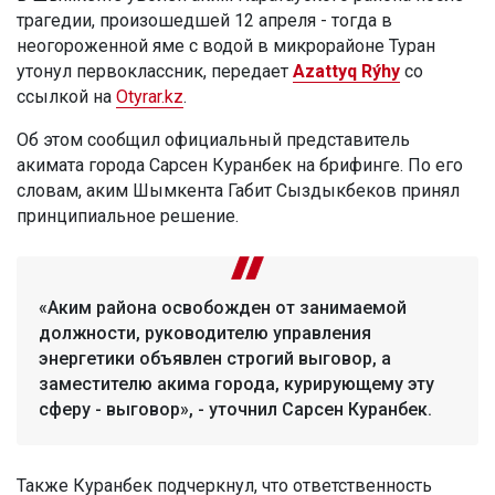
трагедии, произошедшей 12 апреля - тогда в
неогороженной яме с водой в микрорайоне Туран
утонул первоклассник, передает
Azattyq Rýhy
со
ссылкой на
Otyrar.kz
.
Об этом сообщил официальный представитель
акимата города Сарсен Куранбек на брифинге. По его
словам, аким Шымкента Габит Сыздыкбеков принял
принципиальное решение.
«Аким района освобожден от занимаемой
должности, руководителю управления
энергетики объявлен строгий выговор, а
заместителю акима города, курирующему эту
сферу - выговор», - уточнил Сарсен Куранбек.
Также Куранбек подчеркнул, что ответственность