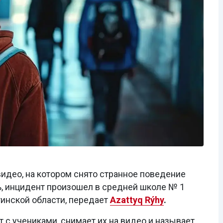
видео, на котором снято странное поведение
ь, инцидент произошел в средней школе № 1
тинской области, передает
Azattyq Rýhy
.
т с учениками, снимает их на видео и называет