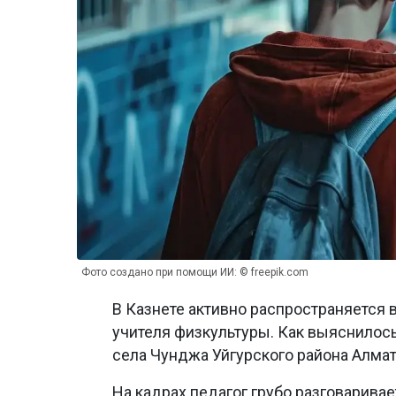
Фото создано при помощи ИИ: © freepik.com
В Казнете активно распространяется 
учителя физкультуры. Как выяснилос
села Чунджа Уйгурского района Алма
На кадрах педагог грубо разговаривае