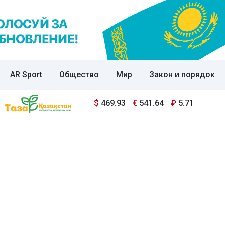
AR Sport
Общество
Мир
Закон и порядок
$
469.93
€
541.64
₽
5.71