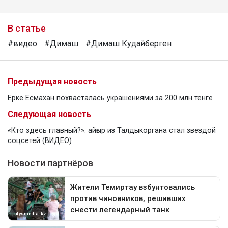
В статье
#видео
#Димаш
#Димаш Кудайберген
Предыдущая новость
Ерке Есмахан похвасталась украшениями за 200 млн тенге
Следующая новость
«Кто здесь главный?»: айғыр из Талдыкоргана стал звездой
соцсетей (ВИДЕО)