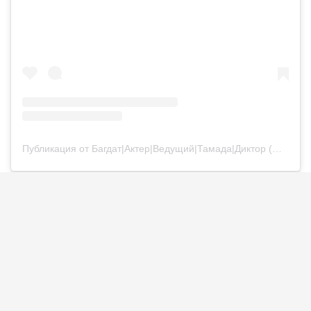
Публикация от Багдат|Актер|Ведущий|Тамада|Диктор (@bagdatturehan)