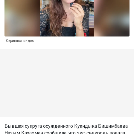
Скриншот видео
Бывшая супруга осужденного Куандыка Бишимбаева
Назым Кахарман сообщила, что экс-свекровь подала