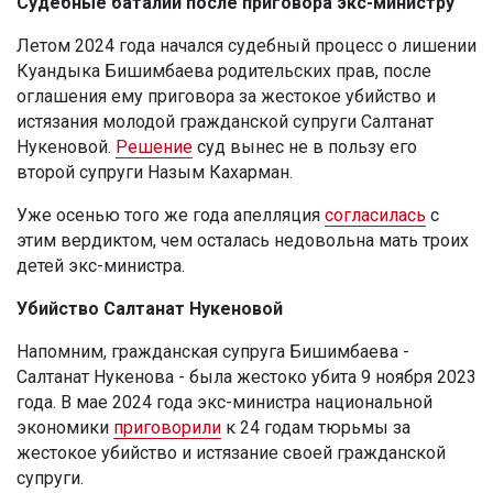
Судебные баталии после приговора экс-министру
Летом 2024 года начался судебный процесс о лишении
Куандыка Бишимбаева родительских прав, после
оглашения ему приговора за жестокое убийство и
истязания молодой гражданской супруги Салтанат
Нукеновой.
Решение
суд вынес не в пользу его
второй супруги Назым Кахарман.
Уже осенью того же года апелляция
согласилась
с
этим вердиктом, чем осталась недовольна мать троих
детей экс-министра.
Убийство Салтанат Нукеновой
Напомним, гражданская супруга Бишимбаева -
Салтанат Нукенова - была жестоко убита 9 ноября 2023
года. В мае 2024 года экс-министра национальной
экономики
приговорили
к 24 годам тюрьмы за
жестокое убийство и истязание своей гражданской
супруги.