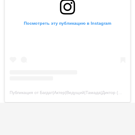
Посмотреть эту публикацию в Instagram
Публикация от Багдат|Актер|Ведущий|Тамада|Диктор (@bagdatturehan)