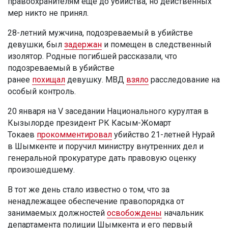
правоохранителям ещё до убийства, но действенных
мер никто не принял.
28-летний мужчина, подозреваемый в убийстве
девушки, был
задержан
и помещен в следственный
изолятор. Родные погибшей рассказали, что
подозреваемый в убийстве
ранее
похищал
девушку. МВД
взяло
расследование на
особый контроль.
20 января на V заседании Национального курултая в
Кызылорде президент РК Касым-Жомарт
Токаев
прокомментировал
убийство 21-летней Нурай
в Шымкенте и поручил министру внутренних дел и
генеральной прокуратуре дать правовую оценку
произошедшему.
В тот же день стало известно о том, что за
ненадлежащее обеспечение правопорядка от
занимаемых должностей
освобождены
начальник
департамента полиции Шымкента и его первый