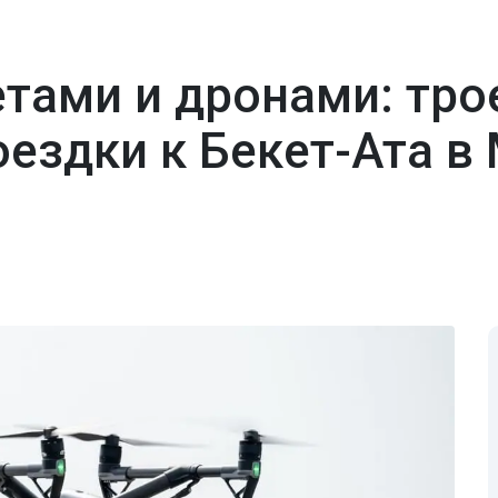
етами и дронами: тро
оездки к Бекет-Ата в