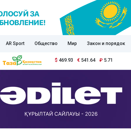
AR Sport
Общество
Мир
Закон и порядок
$
469.93
€
541.64
₽
5.71