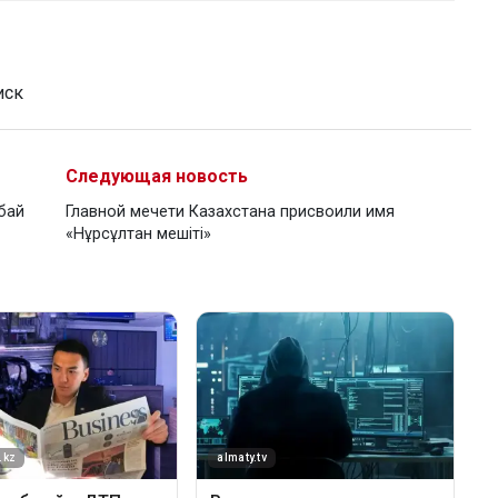
иск
Следующая новость
бай
Главной мечети Казахстана присвоили имя
«Нұрсұлтан мешіті»