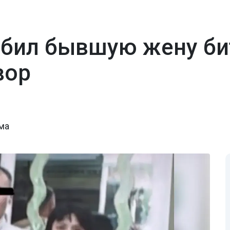
бил бывшую жену би
вор
ма