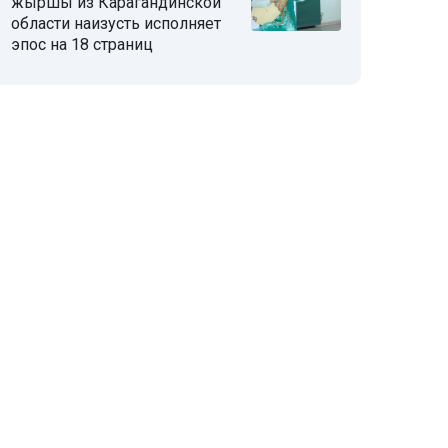
жыршы из Карагандинской
области наизусть исполняет
эпос на 18 страниц