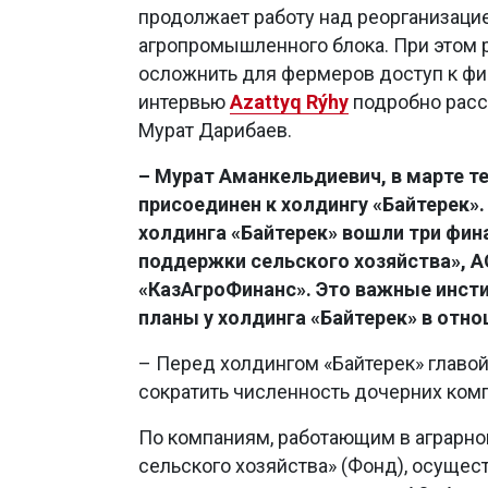
продолжает работу над реорганизаци
агропромышленного блока. При этом 
осложнить для фермеров доступ к фин
интервью
Azattyq Rýhy
подробно расс
Мурат Дарибаев.
– Мурат Аманкельдиевич, в марте т
присоединен к холдингу «Байтерек».
холдинга «Байтерек» вошли три фин
поддержки сельского хозяйства», А
«КазАгроФинанс». Это важные инсти
планы у холдинга «Байтерек» в отн
– Перед холдингом «Байтерек» главой
сократить численность дочерних ком
По компаниям, работающим в аграрно
сельского хозяйства» (Фонд), осуще