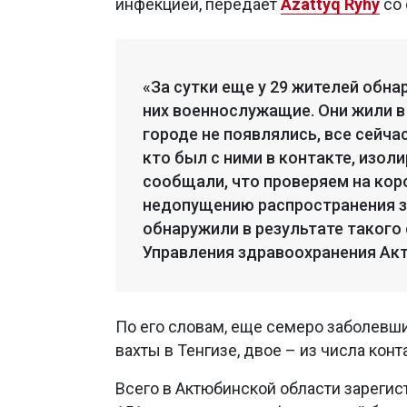
инфекцией, передает
Azattyq Rýhy
со 
«За сутки еще у 29 жителей обн
них военнослужащие. Они жили в
городе не появлялись, все сейча
кто был с ними в контакте, изол
сообщали, что проверяем на коро
недопущению распространения з
обнаружили в результате такого 
Управления здравоохранения Ак
По его словам, еще семеро заболевши
вахты в Тенгизе, двое – из числа кон
Всего в Актюбинской области зарегис