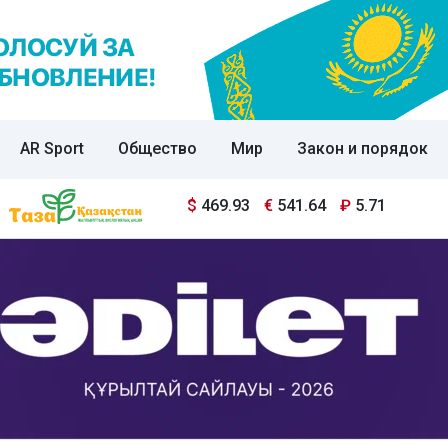
AR Sport
Общество
Мир
Закон и порядок
$
469.93
€
541.64
₽
5.71