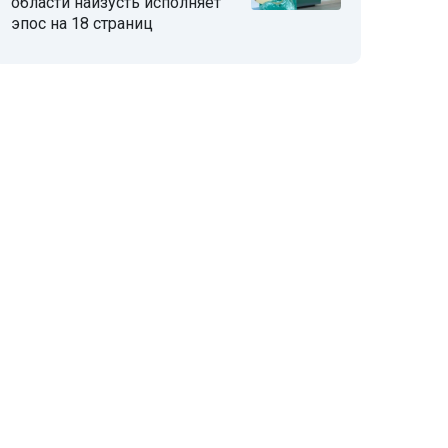
области наизусть исполняет
эпос на 18 страниц