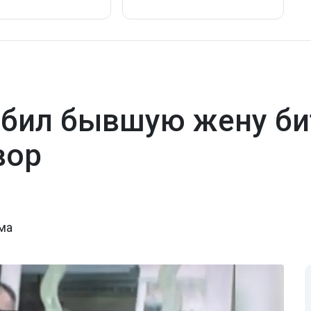
бил бывшую жену би
вор
ма