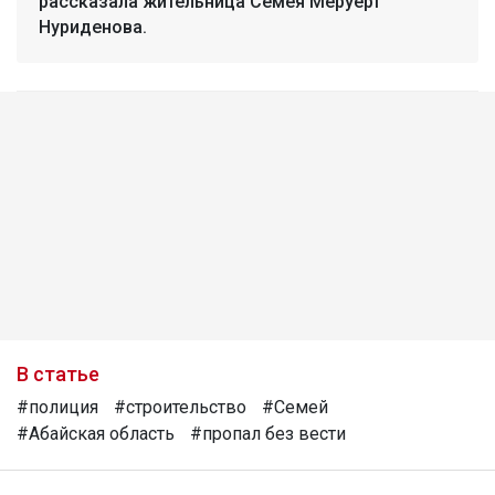
рассказала жительница Семея Меруерт
Нуриденова.
В статье
#полиция
#строительство
#Семей
#Абайская область
#пропал без вести