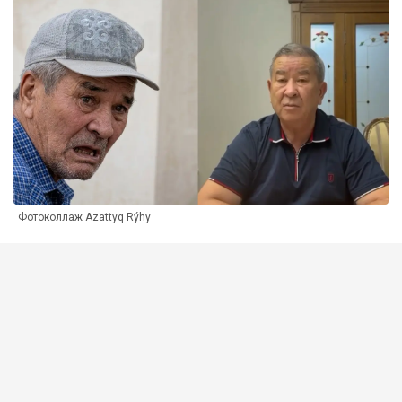
Фотоколлаж Azattyq Rýhy