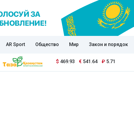
AR Sport
Общество
Мир
Закон и порядок
$
469.93
€
541.64
₽
5.71