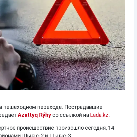
 на пешеходном переходе. Пострадавшие
ередает
Azattyq Rýhy
со ссылкой на
Lada.kz
.
ртное происшествие произошло сегодня, 14
айонами Шығыс-2 и Шығыс-3.