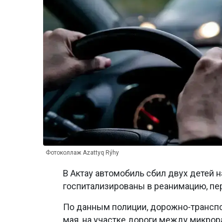
Фотоколлаж Azattyq Rýhy
В Актау автомобиль сбил двух детей
госпитализированы в реанимацию, п
По данным полиции, дорожно-транспо
мая, на участке дороги между микрор