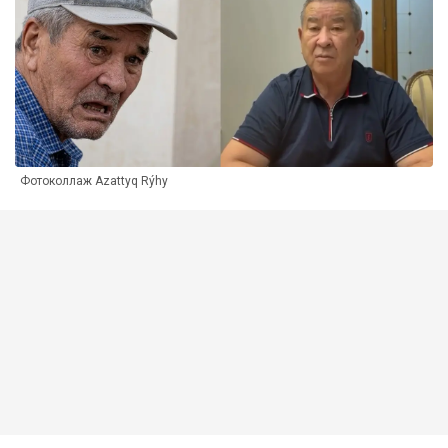
Фотоколлаж Azattyq Rýhy