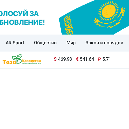
AR Sport
Общество
Мир
Закон и порядок
$
469.93
€
541.64
₽
5.71