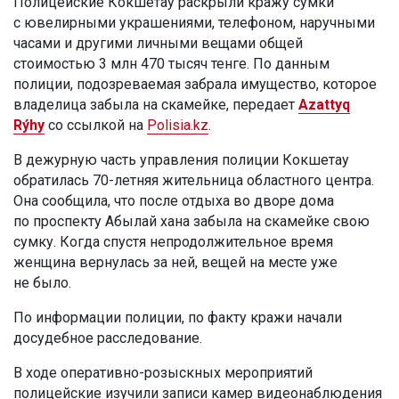
Полицейские Кокшетау раскрыли кражу сумки
с ювелирными украшениями, телефоном, наручными
часами и другими личными вещами общей
стоимостью 3 млн 470 тысяч тенге. По данным
полиции, подозреваемая забрала имущество, которое
владелица забыла на скамейке, передает
Azattyq
Rýhy
со ссылкой на
Polisia.kz
.
В дежурную часть управления полиции Кокшетау
обратилась 70-летняя жительница областного центра.
Она сообщила, что после отдыха во дворе дома
по проспекту Абылай хана забыла на скамейке свою
сумку. Когда спустя непродолжительное время
женщина вернулась за ней, вещей на месте уже
не было.
По информации полиции, по факту кражи начали
досудебное расследование.
В ходе оперативно-розыскных мероприятий
полицейские изучили записи камер видеонаблюдения