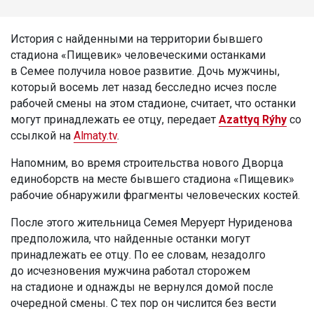
История с найденными на территории бывшего
стадиона «Пищевик» человеческими останками
в Семее получила новое развитие. Дочь мужчины,
который восемь лет назад бесследно исчез после
рабочей смены на этом стадионе, считает, что останки
могут принадлежать ее отцу, передает
Azattyq Rýhy
со
ссылкой на
Almaty.tv
.
Напомним, во время строительства нового Дворца
единоборств на месте бывшего стадиона «Пищевик»
рабочие обнаружили фрагменты человеческих костей.
После этого жительница Семея Меруерт Нуриденова
предположила, что найденные останки могут
принадлежать ее отцу. По ее словам, незадолго
до исчезновения мужчина работал сторожем
на стадионе и однажды не вернулся домой после
очередной смены. С тех пор он числится без вести