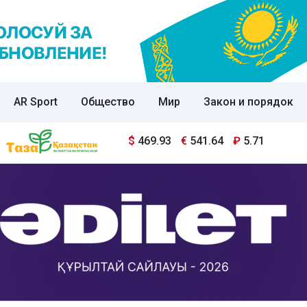
AR Sport
Общество
Мир
Закон и порядок
$
469.93
€
541.64
₽
5.71