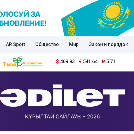
AR Sport
Общество
Мир
Закон и порядок
$
469.93
€
541.64
₽
5.71