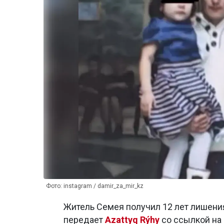
Фото: instagram / damir_za_mir_kz
Житель Семея получил 12 лет лишени
передает
Azattyq Rýhy
со ссылкой на