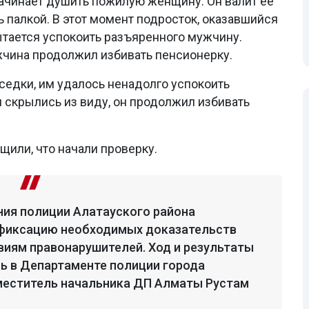
начинает душить пожилую женщину. Он валит ее
ь палкой. В этот момент подросток, оказавшийся
тается успокоить разъяренного мужчину.
жчина продолжил избивать пенсионерку.
седки, им удалось ненадолго успокоить
и скрылись из виду, он продолжил избивать
или, что начали проверку.
ния полиции Алатауского района
 фиксацию необходимых доказательств
виям правонарушителей. Ход и результаты
ь в Департаменте полиции города
меститель начальника ДП Алматы Рустам