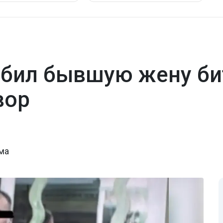
бил бывшую жену би
вор
ма