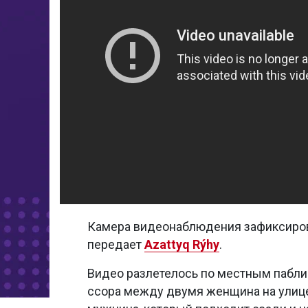
Камера видеонаблюдения зафиксиров
передает
Azattyq Rýhy
.
Видео разлетелось по местным паблик
ссора между двумя женщина на улице