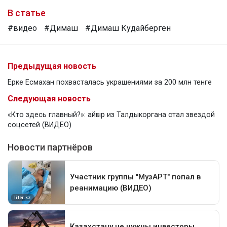
В статье
#видео
#Димаш
#Димаш Кудайберген
Предыдущая новость
Ерке Есмахан похвасталась украшениями за 200 млн тенге
Следующая новость
«Кто здесь главный?»: айғыр из Талдыкоргана стал звездой
соцсетей (ВИДЕО)