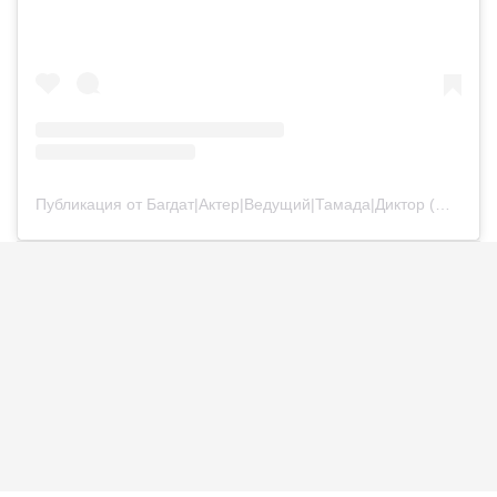
Публикация от Багдат|Актер|Ведущий|Тамада|Диктор (@bagdatturehan)