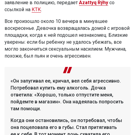
заявление в полицию, передает
Azattyq Rýhy
со
ссылкой на
КТК
.
Все произошло около 10 вечера в минувшее
воскресенье. Девочка возвращалась домой с игровой
площадки, когда к ней подошел незнакомец. Близкие
уверены: если бы ребенку не удалось убежать, все
могло закончиться сексуальным насилием. Мужчина,
похоже, был пьян и очень агрессивен.
«Он запугивал ее, кричал, вел себя агрессивно.
Потребовал купить ему алкоголь. Дочка
ответила: «Хорошо, только отпустите меня,
пойдемте в магазин». Она надеялась попросить
там помощи.
Когда они остановились, он потребовал, чтобы
она поцеловала его в губы. Стал притягивать
ее к себе. В тот момент дочь схватила его