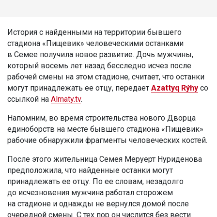
История с найденными на территории бывшего
стадиона «Пищевик» человеческими останками
в Семее получила новое развитие. Дочь мужчины,
который восемь лет назад бесследно исчез после
рабочей смены на этом стадионе, считает, что останки
могут принадлежать ее отцу, передает
Azattyq Rýhy
со
ссылкой на
Almaty.tv
.
Напомним, во время строительства нового Дворца
единоборств на месте бывшего стадиона «Пищевик»
рабочие обнаружили фрагменты человеческих костей.
После этого жительница Семея Меруерт Нуриденова
предположила, что найденные останки могут
принадлежать ее отцу. По ее словам, незадолго
до исчезновения мужчина работал сторожем
на стадионе и однажды не вернулся домой после
очередной смены. С тех пор он числится без вести