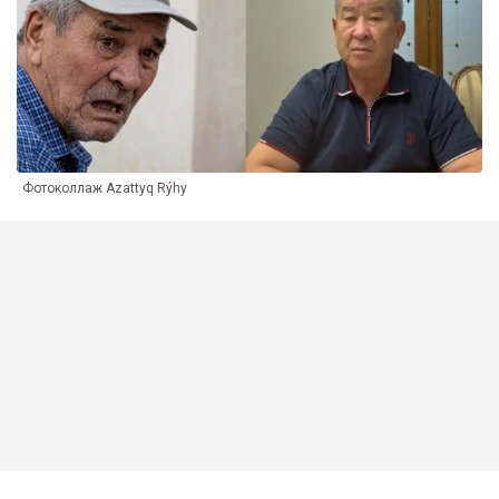
Фотоколлаж Azattyq Rýhy