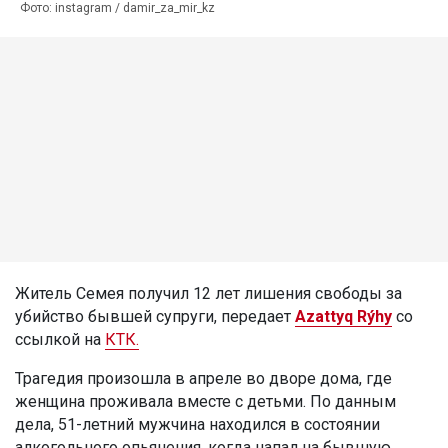
Фото: instagram / damir_za_mir_kz
Житель Семея получил 12 лет лишения свободы за
убийство бывшей супруги, передает
Azattyq Rýhy
со
ссылкой на
КТК.
Трагедия произошла в апреле во дворе дома, где
женщина проживала вместе с детьми. По данным
дела, 51-летний мужчина находился в состоянии
алкогольного опьянения, когда напал на бывшую