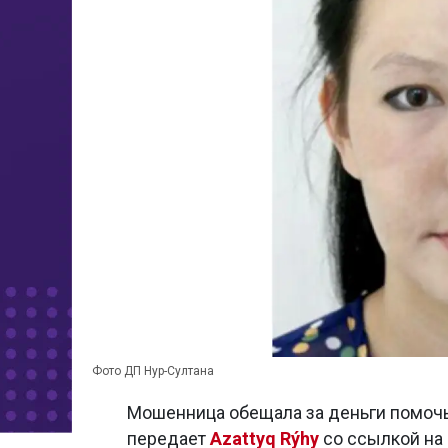
Фото ДП Нур-Султана
Мошенница обещала за деньги помочь
передает
Azattyq Rýhy
со ссылкой на