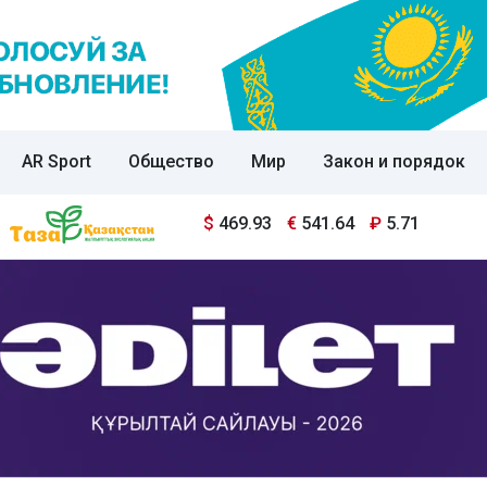
AR Sport
Общество
Мир
Закон и порядок
$
469.93
€
541.64
₽
5.71