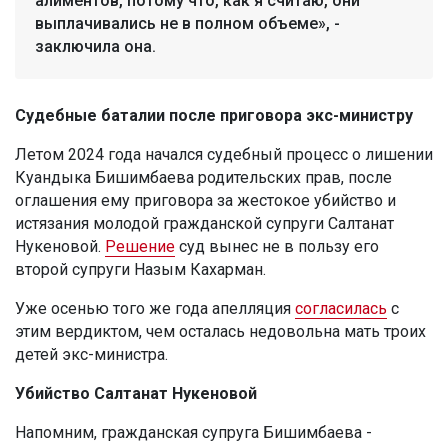
алиментов, потому что, как я считаю, они
выплачивались не в полном объеме», -
заключила она.
Судебные баталии после приговора экс-министру
Летом 2024 года начался судебный процесс о лишении
Куандыка Бишимбаева родительских прав, после
оглашения ему приговора за жестокое убийство и
истязания молодой гражданской супруги Салтанат
Нукеновой.
Решение
суд вынес не в пользу его
второй супруги Назым Кахарман.
Уже осенью того же года апелляция
согласилась
с
этим вердиктом, чем осталась недовольна мать троих
детей экс-министра.
Убийство Салтанат Нукеновой
Напомним, гражданская супруга Бишимбаева -