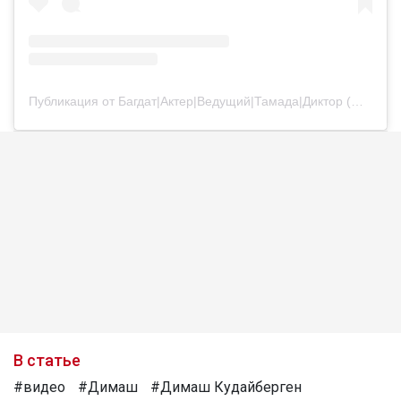
Публикация от Багдат|Актер|Ведущий|Тамада|Диктор (@bagdatturehan)
В статье
#видео
#Димаш
#Димаш Кудайберген