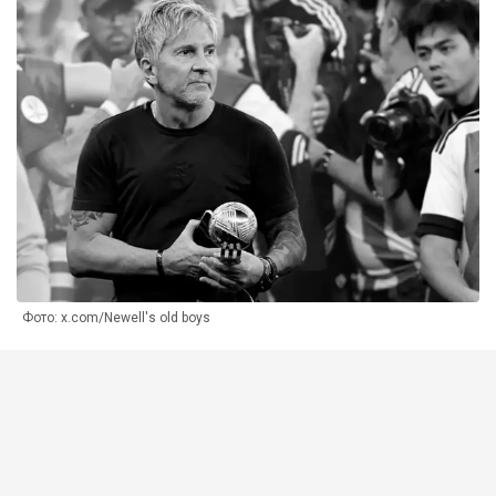
Фото: x.com/Newell's old boys