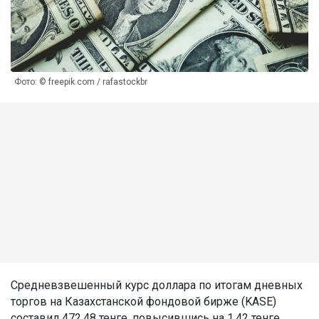
Фото: © freepik.com / rafastockbr
Средневзвешенный курс доллара по итогам дневных
торгов на Казахстанской фондовой бирже (KASE)
составил 472,48 тенге, повысившись на 1,42 тенге,