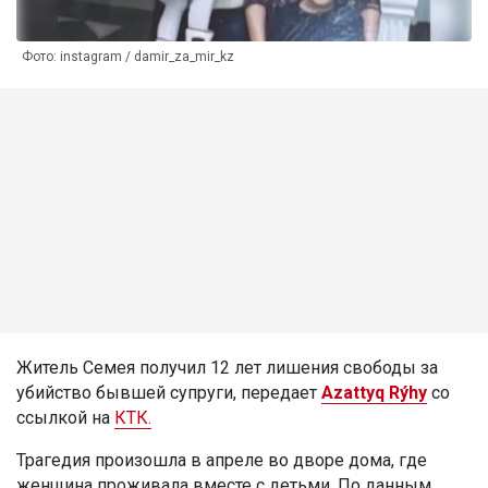
Фото: instagram / damir_za_mir_kz
Житель Семея получил 12 лет лишения свободы за
убийство бывшей супруги, передает
Azattyq Rýhy
со
ссылкой на
КТК.
Трагедия произошла в апреле во дворе дома, где
женщина проживала вместе с детьми. По данным