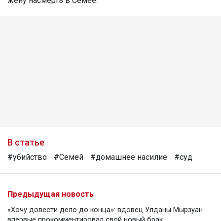
жену насмерть в Семее.
В статье
#убийство
#Семей
#домашнее насилие
#суд
Предыдущая новость
«Хочу довести дело до конца»: вдовец Улданы Мырзуан
впервые прокомментировал свой новый брак