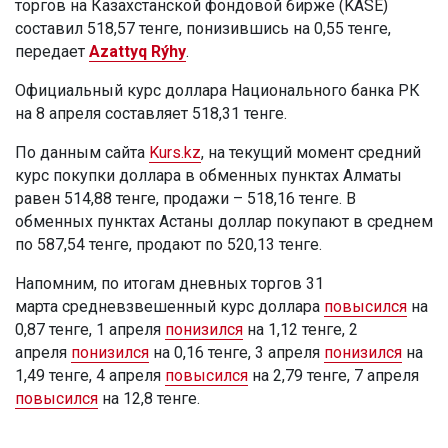
торгов на Казахстанской фондовой бирже (KASE)
составил 518,57 тенге, понизившись на 0,55 тенге,
передает
Azattyq Rýhy
.
Официальный курс доллара Национального банка РК
на 8 апреля составляет 518,31 тенге.
По данным сайта
Kurs.kz
, на текущий момент средний
курс покупки доллара в обменных пунктах Алматы
равен 514,88 тенге, продажи – 518,16 тенге. В
обменных пунктах Астаны доллар покупают в среднем
по 587,54 тенге, продают по 520,13 тенге.
Напомним, по итогам дневных торгов 31
марта средневзвешенный курс доллара
повысился
на
0,87 тенге, 1 апреля
понизился
на 1,12 тенге, 2
апреля
понизился
на 0,16 тенге, 3 апреля
понизился
на
1,49 тенге, 4 апреля
повысился
на 2,79 тенге, 7 апреля
повысился
на 12,8 тенге.